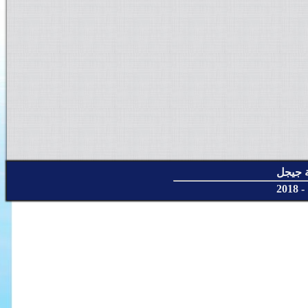
ية جيجل
20