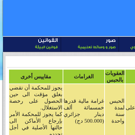
صور
القوانين
وي
صور و وسائط تعليمية
قوانين البيئة
العقوبات
الغرامات
مقاييس أخرى
بالحبس
يجوز للمحكمة أن تقضي
بغلق مؤقت الى حين
الحبس
غرامة مالية قدرها
الحصول على رخصة
على
لمدة
خمسمائة ألف
الاستغلال.
سنة
دينار جزائري
كما يجوز للمحكمة الأمر
واحدة
(500.000 دج)
بإرجاع الأماكن الى
حالتها الأصلية في أجل
تحدده.