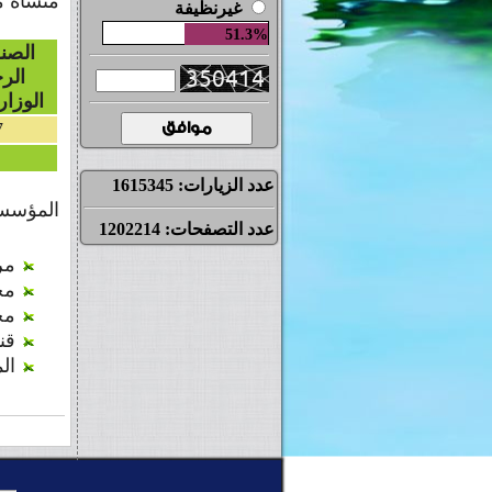
منشأة مصنفة
غيرنظيفة
51.3%
الصنف
الر
الوزارية
7
عدد الزيارات:
1615345
المؤسسات
عدد التصفحات:
1202214
مر
مح
مح
قن
ال