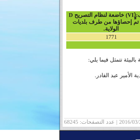
VI)
خاضعة لنظام التصريح D
 تم إحصاؤها من طرف بلديات
الولاية.
1771
لبيئة تتمثل فيما يلي:
ة الأمير عبد القادر.