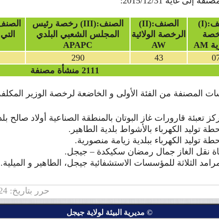
 إلى غاية 2015/12/31:
:(I)
الصنف:(II)
الصنف:(III)
رخصة رئيس
الصنف:(ٍٍ
خصة
الرخصة الولائية
المجلس الشعبي البلدي
التي
 AM
AW
APAPC
290
43
0
2111 منشأة مصنفة
 المصنفة من الفئة الأولى و الخاضعة لرخصة الوزير المكلفة با
كز تعبئة قارورات غاز البوتان بالمنطقة الصناعية أولاد صالح بلدي
طة توليد الكهرباء بالأشواط بلدية الطاهير.
طة توليد الكهرباء ببلدية زيامة منصورية.
اة نقل الغاز جمال رمضان سكيكدة – جيجل.
مرامد الثلاثة للمؤسسات الاستشفائية جيجل، الطاهير و الميلية.
حرر بتاريخ: 2016/03/24 | عدد التصفحات: 68245
© مديرية البيئة لولاية جيجل