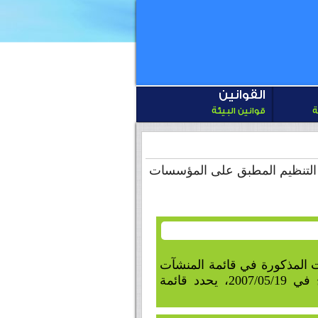
القوانين
ة
قوانين البيئة
2006/05/3، يضبط التنظيم المطبق على المؤسسات
ت المذكورة في قائمة المنشآت
المؤرخ في 2007/05/19، يحدد قائمة