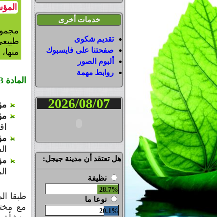
المؤ
خدمات أخرى
مجموع
تقديم شكوى
طبيعي
صفحتنا على فايسبوك
منها، 
ألبوم الصور
روابط مهمة
المادة 3:
2026/08/07
مؤ
مؤ
اقل
مؤ
ال
هل تعتقد أن مدينة جيجل:
مؤ
ال
نظيفة
28.7%
نوعا ما
مع مختل
20.1%