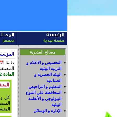
الرئيسية
المصال
صفحة البداية
المصالح
مصالح المديرية
المؤسس
طبقا
التحسيس و الاعلام و
المصنفة 
التربية البيئية
المادة 2:
البيئة الحضرية و
الصناعية
المنش
التنظيم و التراخيص
المحافظة على التنوع
كل وح
البيولوجي و الأنظمة
المصن
البيئية
المنشآ
الإدارة و الوسائل